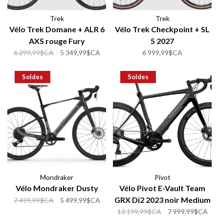
Trek
Trek
Vélo Trek Domane + ALR 6
Vélo Trek Checkpoint + SL
AXS rouge Fury
5 2027
6 299,99$CA
5 349,99$CA
6 999,99$CA
Soldes
Soldes
Mondraker
Pivot
Vélo Mondraker Dusty
Vélo Pivot E-Vault Team
GRX Di2 2023 noir Medium
7 499,99$CA
5 499,99$CA
(demo)
13 199,99$CA
7 999,99$CA