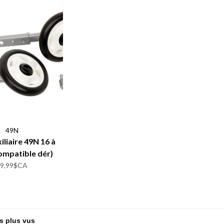
49N
iliaire 49N 16 à
ompatible dér)
49,99$CA