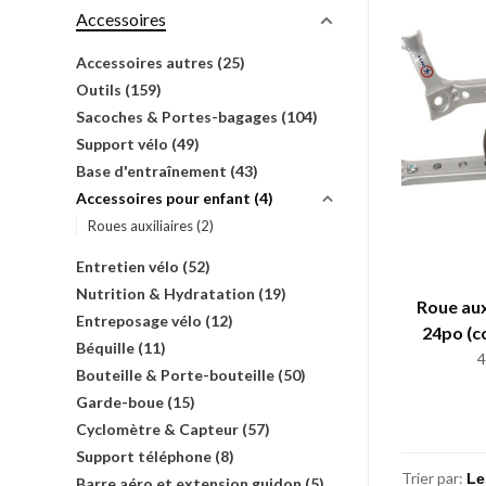
Accessoires
Accessoires autres
(25)
Outils
(159)
Sacoches & Portes-bagages
(104)
Support vélo
(49)
Base d'entraînement
(43)
Accessoires pour enfant
(4)
Roues auxiliaires
(2)
Entretien vélo
(52)
Nutrition & Hydratation
(19)
Roue aux
Entreposage vélo
(12)
24po (c
Béquille
(11)
Bouteille & Porte-bouteille
(50)
Garde-boue
(15)
Cyclomètre & Capteur
(57)
Support téléphone
(8)
Trier par:
Barre aéro et extension guidon
(5)