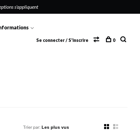
eptions s'appliquent
nformations
Se connecter / S'inscrire
0
Trier par: