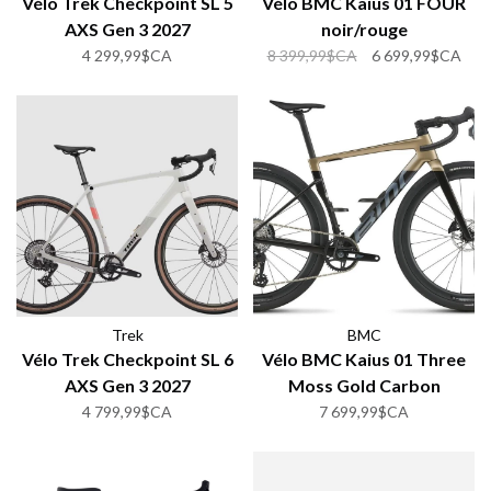
Vélo Trek Checkpoint SL 5
Vélo BMC Kaius 01 FOUR
AXS Gen 3 2027
noir/rouge
4 299,99$CA
8 399,99$CA
6 699,99$CA
Trek
BMC
Vélo Trek Checkpoint SL 6
Vélo BMC Kaius 01 Three
AXS Gen 3 2027
Moss Gold Carbon
4 799,99$CA
7 699,99$CA