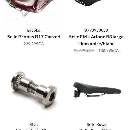
Brooks
8773958088
Selle Brooks B17 Carved
Selle Fizik Arione R3 large
kium noire/blanc
229,99$CA
227,99$CA
136,79$CA
Silva
Selle Royal