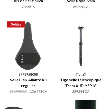
Vis de Selle Silva
Selle Royal Vaia
7,99$CA
89,99$CA
Soldes
8773958088
TranzX
Selle Fizik Aliante R3
Tige selle téléscopique
regulier
TranzX JD-YSP18
227,99$CA
136,79$CA
239,99$CA