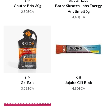
Brix
Skratch Labs
Gaufre Brix 30g
Barre Skratch Labs Energy
Anytime 50g
2,30$CA
4,40$CA
Brix
Clif
Gel Brix
Jujube Clif Blok
3,25$CA
4,80$CA