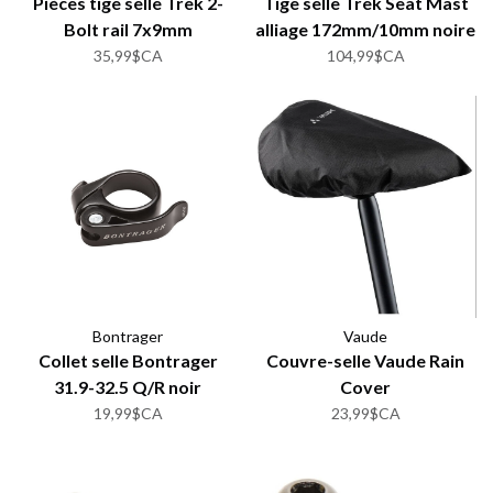
Pièces tige selle Trek 2-
Tige selle Trek Seat Mast
Bolt rail 7x9mm
alliage 172mm/10mm noire
35,99$CA
104,99$CA
Bontrager
Vaude
Collet selle Bontrager
Couvre-selle Vaude Rain
31.9-32.5 Q/R noir
Cover
19,99$CA
23,99$CA