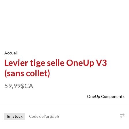
Accueil
Levier tige selle OneUp V3
(sans collet)
59,99$CA
OneUp Components
En stock
Code de l'article
B