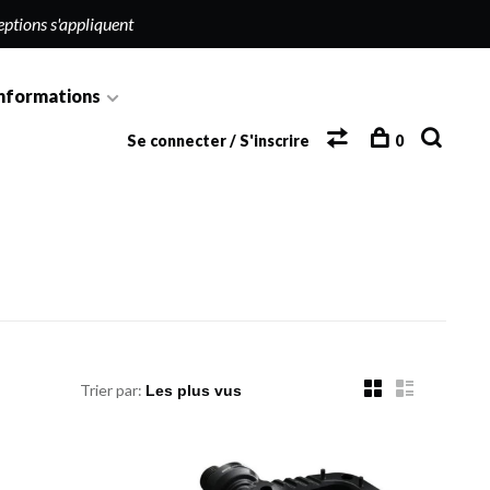
eptions s'appliquent
nformations
Se connecter / S'inscrire
0
Trier par: