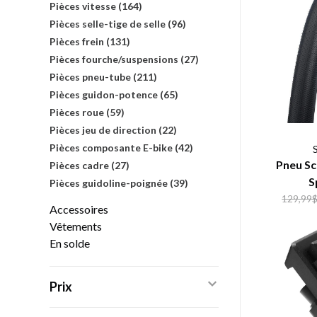
Pièces vitesse
(164)
Pièces selle-tige de selle
(96)
Pièces frein
(131)
Pièces fourche/suspensions
(27)
Pièces pneu-tube
(211)
Pièces guidon-potence
(65)
Pièces roue
(59)
Pièces jeu de direction
(22)
Pièces composante E-bike
(42)
Pneu S
Pièces cadre
(27)
S
Pièces guidoline-poignée
(39)
129,99
Accessoires
Vêtements
En solde
Prix