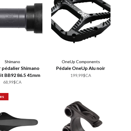
Shimano
OneUp Components
r pédalier Shimano
Pédale OneUp Alu noir
Fit BB92 86.5 41mm
199,99$CA
68,99$CA
es