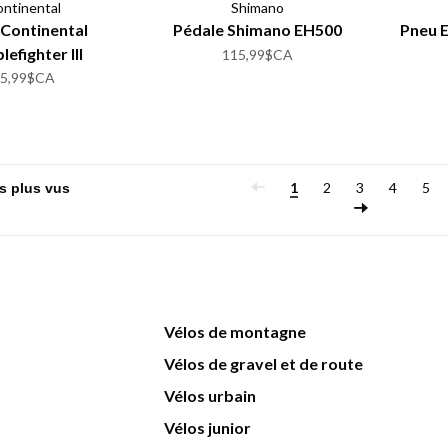
ntinental
Shimano
Continental
Pédale Shimano EH500
Pneu E
efighter III
115,99$CA
45,99$CA
1
2
3
4
5
Vélos de montagne
Vélos de gravel et de route
Vélos urbain
Vélos junior