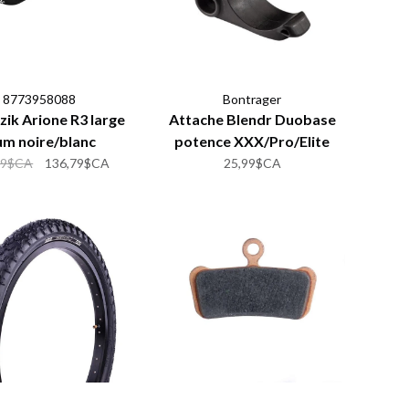
8773958088
Bontrager
izik Arione R3 large
Attache Blendr Duobase
um noire/blanc
potence XXX/Pro/Elite
99$CA
136,79$CA
25,99$CA