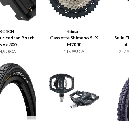
BOSCH
Shimano
ur cadran Bosch
Cassette Shimano SLX
Selle F
yox 300
M7000
ki
44,99$CA
115,99$CA
227,