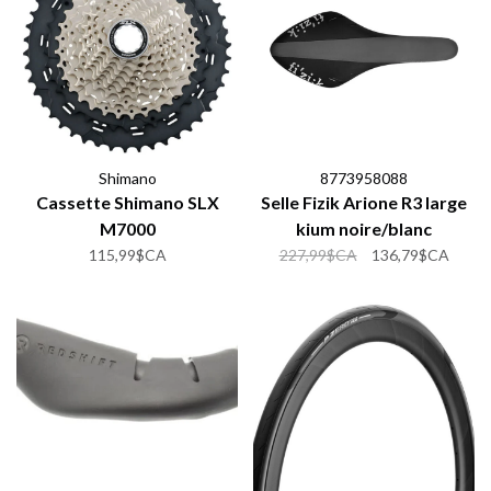
Shimano
8773958088
Cassette Shimano SLX
Selle Fizik Arione R3 large
M7000
kium noire/blanc
115,99$CA
227,99$CA
136,79$CA