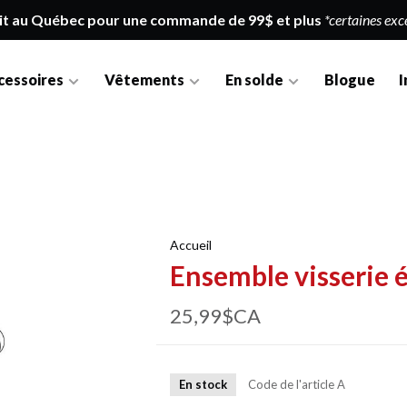
it au Québec pour une commande de 99$ et plus
*certaines exc
cessoires
Vêtements
En solde
Blogue
I
Accueil
Ensemble visserie 
25,99$CA
En stock
Code de l'article
A