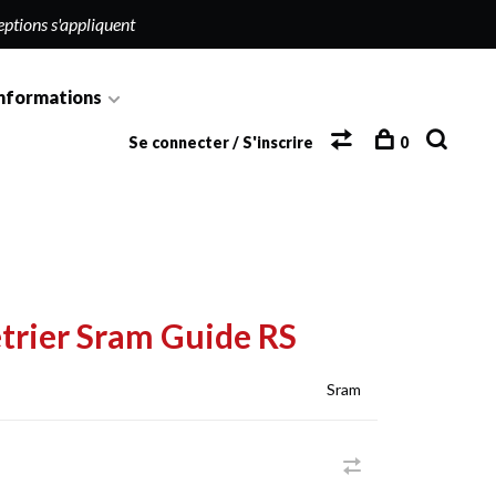
eptions s'appliquent
nformations
Se connecter / S'inscrire
0
étrier Sram Guide RS
Sram