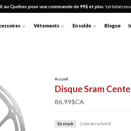
it au Québec pour une commande de 99$ et plus
*certaines exc
cessoires
Vêtements
En solde
Blogue
I
Accueil
Disque Sram Center
86,99$CA
En stock
Code de l'article
B