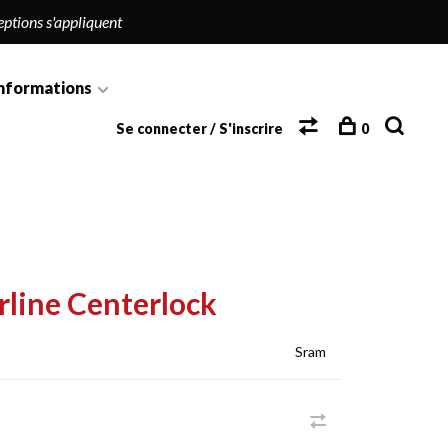
eptions s'appliquent
nformations
Se connecter / S'inscrire
0
line Centerlock
Sram