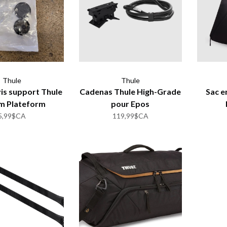
Thule
Thule
is support Thule
Cadenas Thule High-Grade
Sac e
m Plateform
pour Epos
Ratchet)
5,99$CA
119,99$CA