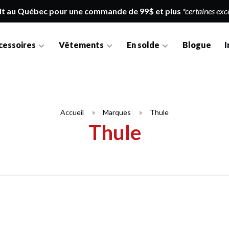
it au Québec pour une commande de 99$ et plus
*certaines exc
cessoires
Vêtements
En solde
Blogue
I
Accueil
Marques
Thule
Thule