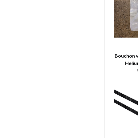
Bouchon v
Heliu
(