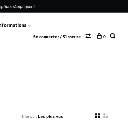
eptions s'appliquent
nformations
Se connecter / S'inscrire
0
Trier par: