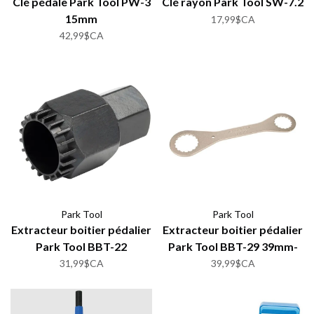
Clé pédale Park Tool PW-3
Clé rayon Park Tool SW-7.2
15mm
17,99$CA
42,99$CA
Park Tool
Park Tool
Extracteur boitier pédalier
Extracteur boitier pédalier
Park Tool BBT-22
Park Tool BBT-29 39mm-
48.5mm
31,99$CA
39,99$CA