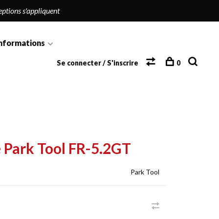
eptions s'appliquent
nformations
Se connecter / S'inscrire
0
e Park Tool FR-5.2GT
Park Tool