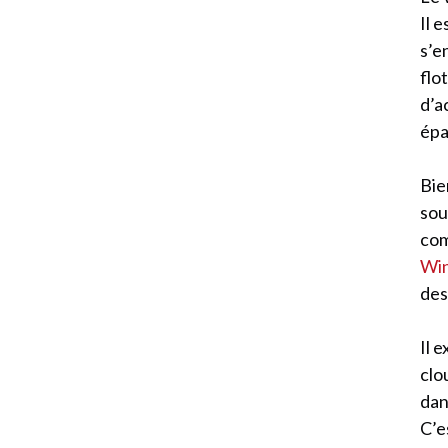
Il 
s’e
flo
d’a
épa
Bie
sou
co
Win
des
Il 
clo
dan
C’e