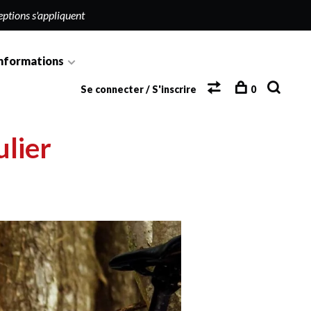
eptions s'appliquent
nformations
Se connecter / S'inscrire
0
ulier