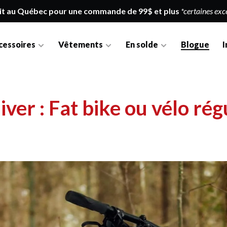
it au Québec pour une commande de 99$ et plus
*certaines exc
cessoires
Vêtements
En solde
Blogue
I
iver : Fat bike ou vélo rég