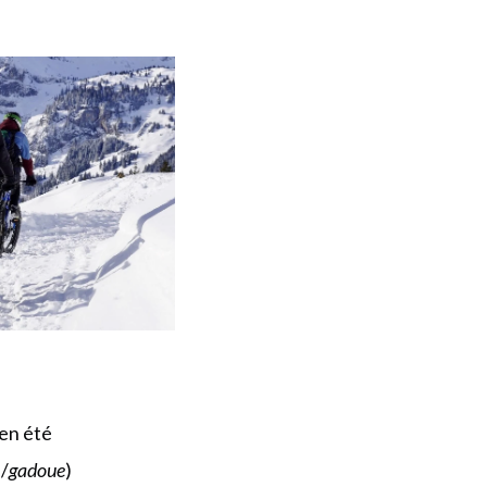
 en été
h
/
gadoue
)