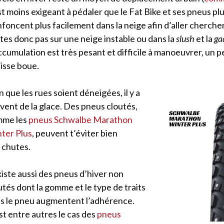
est moins exigeant à pédaler que le Fat Bike et ses pneus plu
nfoncent plus facilement dans la neige afin d’aller chercher
ttes donc pas sur une neige instable ou dans la
slush
et la
ga
ccumulation est très pesant et difficile à manoeuvrer, un
isse boue.
n que les rues soient déneigées, il y a
vent de la glace. Des pneus cloutés,
mme les
pneus Schwalbe Marathon
ter Plus
, peuvent t’éviter bien
 chutes.
existe aussi des pneus d’hiver non
utés dont la gomme et le type de traits
s le pneu augmentent l’adhérence.
st entre autres le cas des
pneus