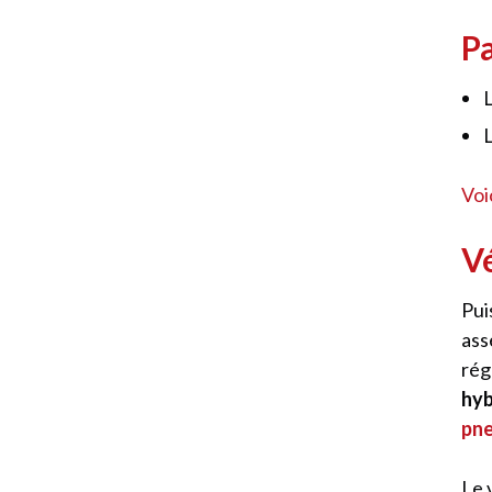
P
Voi
Vé
Pui
ass
rég
hyb
pne
Le 