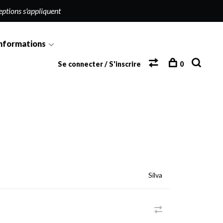
eptions s'appliquent
nformations
Se connecter / S'inscrire
0
Silva