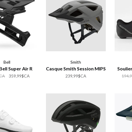
Bell
Smith
ell Super Air R
Casque Smith Session MIPS
Soulie
$CA
359,99$CA
239,99$CA
194,