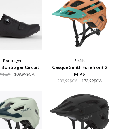
Bontrager
Smith
r Bontrager Circuit
Casque Smith Forefront 2
MIPS
99$CA
109,99$CA
289,99$CA
173,99$CA