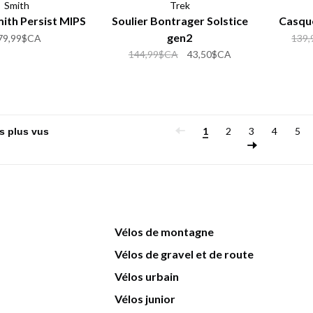
Smith
Trek
ith Persist MIPS
Soulier Bontrager Solstice
Casqu
gen2
79,99$CA
139
144,99$CA
43,50$CA
1
2
3
4
5
Vélos de montagne
Vélos de gravel et de route
Vélos urbain
Vélos junior