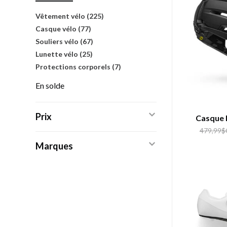
Vêtement vélo
(225)
Casque vélo
(77)
Souliers vélo
(67)
Lunette vélo
(25)
Protections corporels
(7)
En solde
Prix
Casque B
479,99
Marques