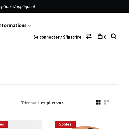
eptions s'appliquent
nformations
Se connecter / S'inscrire
0
Trier par:
es
Soldes