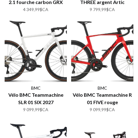
2.1 fourche carbon GRX
THREE argent Artic
1x12
4 349,99$CA
9 799,99$CA
BMC
BMC
Vélo BMC Teammachine
Vélo BMC Teammachine R
SLR 01 SIX 2027
01 FIVE rouge
Metallic/Carbon
9 099,99$CA
9 099,99$CA