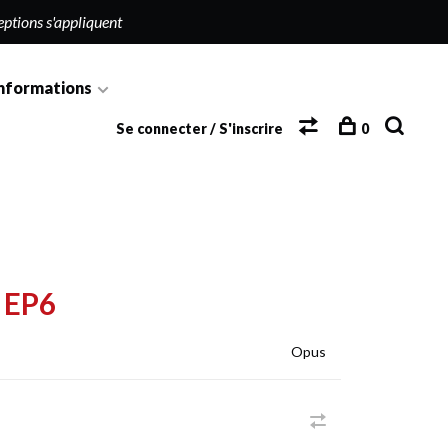
eptions s'appliquent
nformations
Se connecter / S'inscrire
0
 EP6
Opus