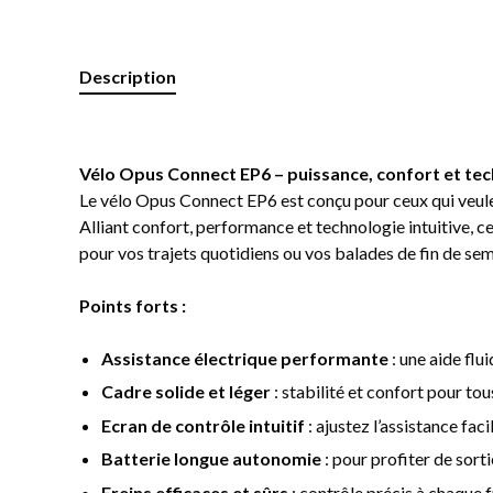
Description
Vélo Opus Connect EP6 – puissance, confort et tec
Le vélo Opus Connect EP6 est conçu pour ceux qui veul
Alliant confort, performance et technologie intuitive, ce
pour vos trajets quotidiens ou vos balades de fin de sem
Points forts :
Assistance électrique performante
: une aide flu
Cadre solide et léger
: stabilité et confort pour tou
Ecran de contrôle intuitif
: ajustez l’assistance fac
Batterie longue autonomie
: pour profiter de sorti
Freins efficaces et sûrs
: contrôle précis à chaque f