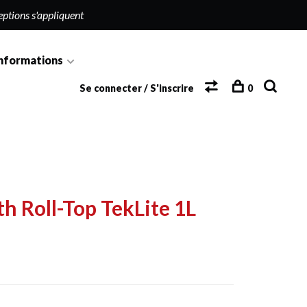
eptions s'appliquent
nformations
Se connecter / S'inscrire
0
h Roll-Top TekLite 1L