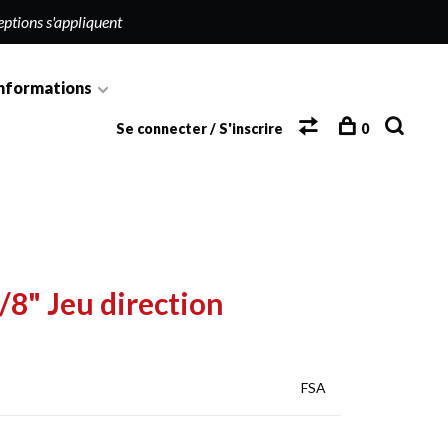
eptions s'appliquent
nformations
Se connecter / S'inscrire
0
8" Jeu direction
FSA