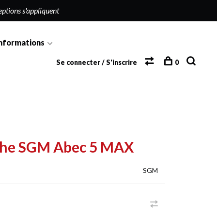
eptions s'appliquent
nformations
Se connecter / S'inscrire
0
che SGM Abec 5 MAX
SGM