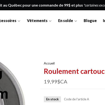
it au Québec pour une commande de 99$ et plus
*certaines exc
cessoires
Vêtements
En solde
Blogue
I
Accueil
Roulement cartou
19,99$CA
En stock
Code de l'article
A