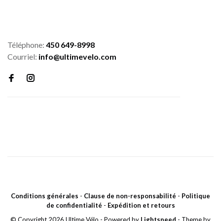
Téléphone:
450 649-8998
Courriel:
info@ultimevelo.com
Conditions générales
-
Clause de non-responsabilité
-
Politique
de confidentialité
-
Expédition et retours
© Copyright 2026 Ultime Vélo
- Powered by
Lightspeed
- Theme by