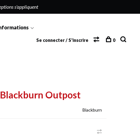
eptions s'appliquent
nformations
Se connecter / S'inscrire
0
c Blackburn Outpost
Blackburn