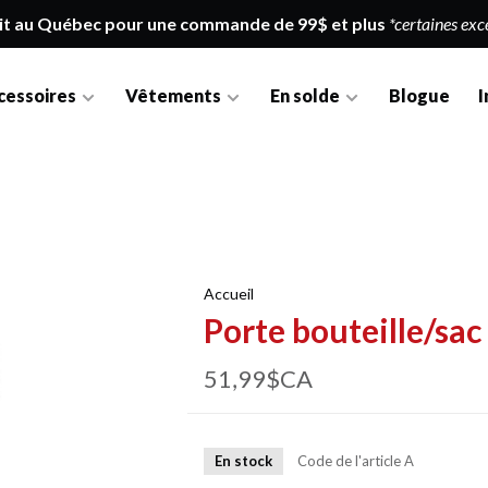
it au Québec pour une commande de 99$ et plus
*certaines exc
cessoires
Vêtements
En solde
Blogue
I
Accueil
Porte bouteille/sa
51,99$CA
En stock
Code de l'article
A