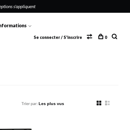
eptions s'appliquent
nformations
Se connecter / S'inscrire
0
Trier par: