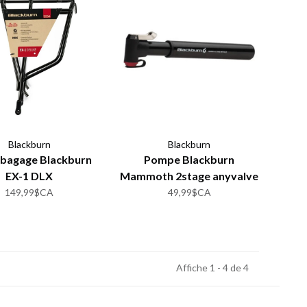
Blackburn
Blackburn
-bagage Blackburn
Pompe Blackburn
EX-1 DLX
Mammoth 2stage anyvalve
noire
149,99$CA
49,99$CA
Affiche 1 - 4 de 4