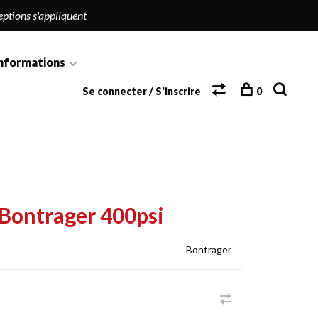
eptions s'appliquent
nformations
Se connecter / S'inscrire
0
Bontrager 400psi
Bontrager