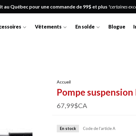
it au Québec pour une commande de 99$ et plus
*certaines exc
cessoires
Vêtements
En solde
Blogue
I
Accueil
Pompe suspension 
67,99$CA
En stock
Code de l'article
A