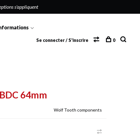
eptions s'appliquent
nformations
Se connecter / S'inscrire
0
h BDC 64mm
Wolf Tooth components