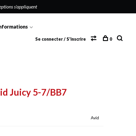
eptions s'appliquent
nformations
Se connecter / S'inscrire
0
id Juicy 5-7/BB7
Avid