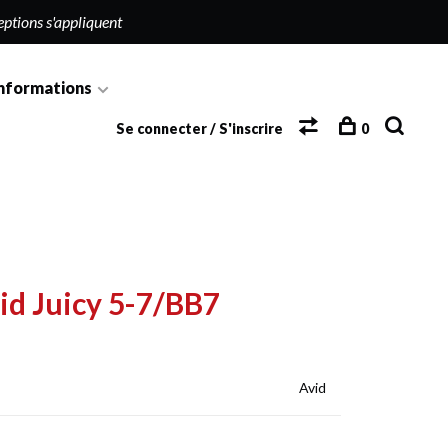
eptions s'appliquent
nformations
Se connecter / S'inscrire
0
id Juicy 5-7/BB7
Avid