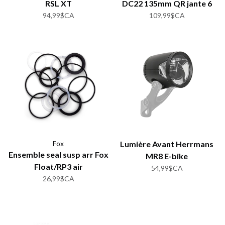
RSL XT
DC22 135mm QR jante 6
bolt
94,99$CA
109,99$CA
Fox
Lumière Avant Herrmans
Ensemble seal susp arr Fox
MR8 E-bike
Float/RP3 air
54,99$CA
26,99$CA