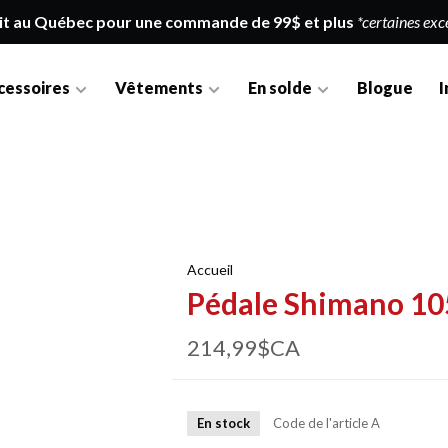
it au Québec pour une commande de 99$ et plus
*certaines exc
cessoires
Vêtements
En solde
Blogue
I
Accueil
Pédale Shimano 10
214,99$CA
En stock
Code de l'article
A