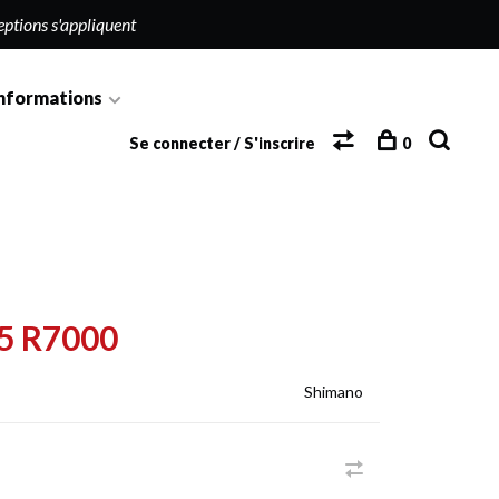
eptions s'appliquent
nformations
Se connecter / S'inscrire
0
5 R7000
Shimano