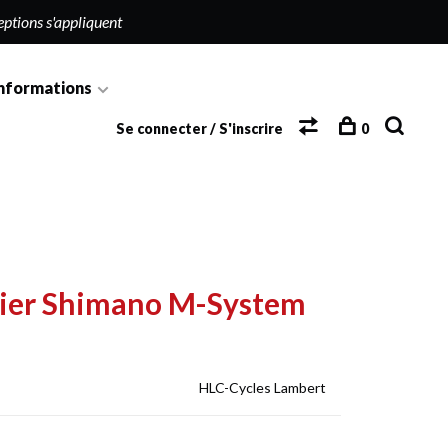
eptions s'appliquent
nformations
Se connecter / S'inscrire
0
evier Shimano M-System
HLC-Cycles Lambert