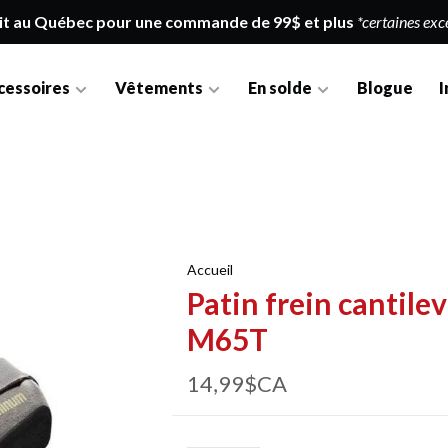
it au Québec pour une commande de 99$ et plus
*certaines exc
cessoires
Vêtements
En solde
Blogue
I
Accueil
Patin frein cantil
M65T
14,99$CA