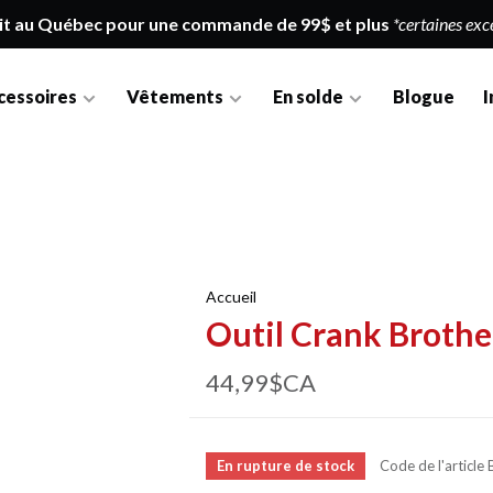
it au Québec pour une commande de 99$ et plus
*certaines exc
cessoires
Vêtements
En solde
Blogue
I
Accueil
Outil Crank Brothe
44,99$CA
En rupture de stock
Code de l'article