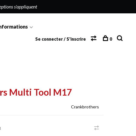
eptions s'appliquent
nformations
Se connecter / S'inscrire
0
rs Multi Tool M17
Crankbrothers
B