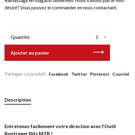
Ramassage en magasin seulement Nous n'avons pas le vélo
désiré? Vous pouvez le commander en nous contactant.
-
+
Quantité:
Ajouter au panier
Partager ce produit:
Facebook
Twitter
Pinterest
Courriel
Description
Entretenez facilement votre direction avec l’Outil
Bontrager Bits MTB !