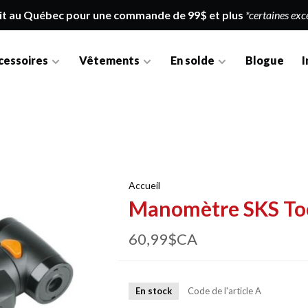
it au Québec pour une commande de 99$ et plus
*certaines exc
cessoires
Vêtements
En solde
Blogue
I
Accueil
Manomètre SKS Too
60,99$CA
En stock
Code de l'article
A