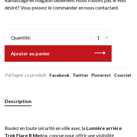
Ramassage en magasin seulement Nous n'avons pas le vélo
désiré? Vous pouvez le commander en nous contactant.
-
+
Quantité:
Ajouter au panier
Partager ce produit:
Facebook
Twitter
Pinterest
Courriel
Description
Roulez en toute sécurité en ville avec la
Lumière arrière
Trek Flare R Metro
, conçue pour offrir une visibilité