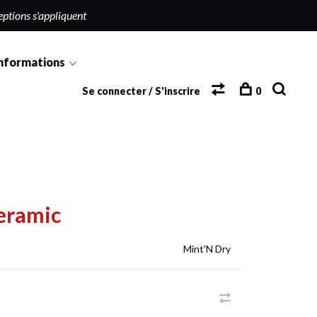
eptions s'appliquent
nformations
Se connecter / S'inscrire
0
eramic
Mint'N Dry