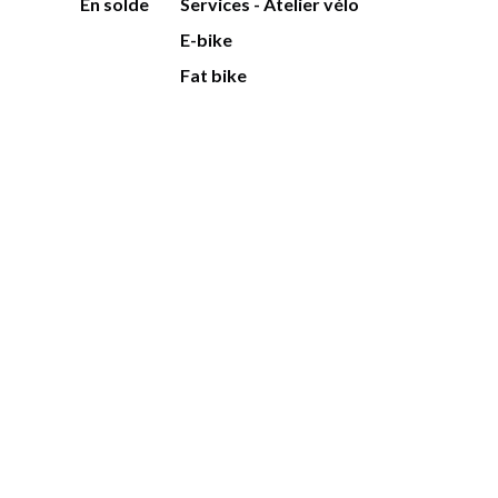
En solde
Services - Atelier vélo
E-bike
Fat bike