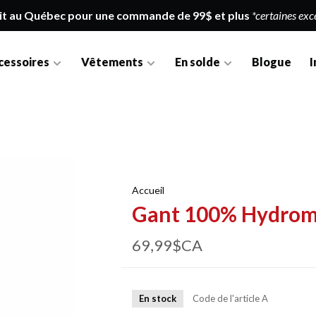
it au Québec pour une commande de 99$ et plus
*certaines exc
cessoires
Vêtements
En solde
Blogue
I
Accueil
Gant 100% Hydroma
69,99$CA
En stock
Code de l'article
A