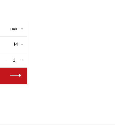
noir
M
-
+