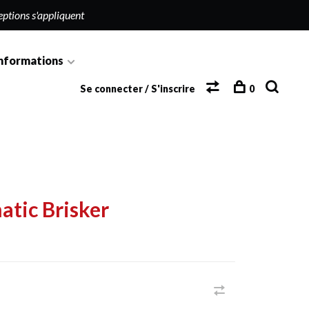
eptions s'appliquent
nformations
Se connecter / S'inscrire
0
tic Brisker