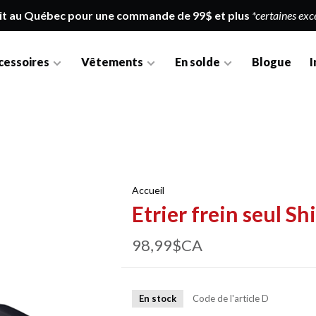
it au Québec pour une commande de 99$ et plus
*certaines exc
cessoires
Vêtements
En solde
Blogue
I
Accueil
Etrier frein seul 
98,99$CA
En stock
Code de l'article
D