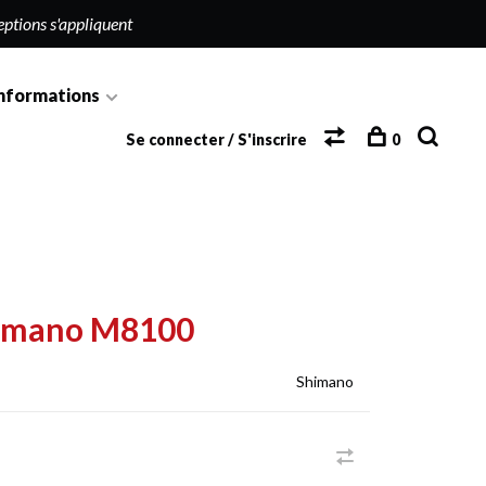
eptions s'appliquent
nformations
Se connecter / S'inscrire
0
Shimano M8100
Shimano