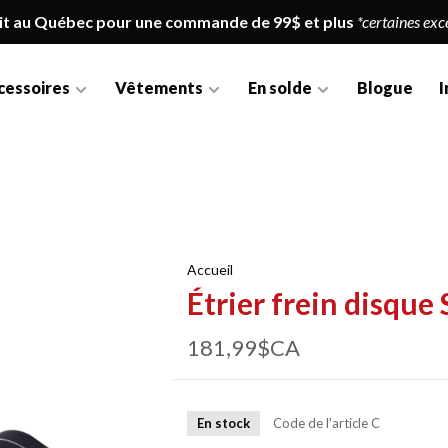
it au Québec pour une commande de 99$ et plus
*certaines exc
cessoires
Vêtements
En solde
Blogue
I
Accueil
Étrier frein disq
181,99$CA
En stock
Code de l'article
C