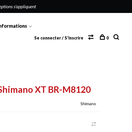
eptions s'appliquent
nformations
Se connecter / S'inscrire
0
ue Shimano XT BR-M8120
Shimano