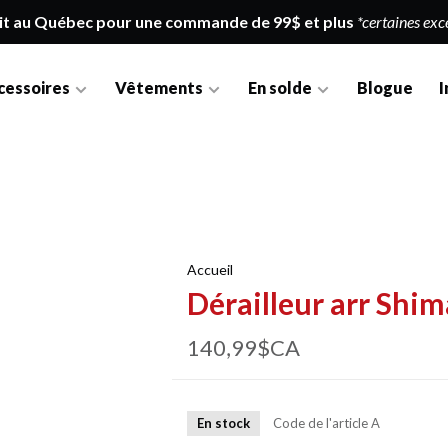
it au Québec pour une commande de 99$ et plus
*certaines exc
cessoires
Vêtements
En solde
Blogue
I
Accueil
Dérailleur arr Shi
140,99$CA
En stock
Code de l'article
A