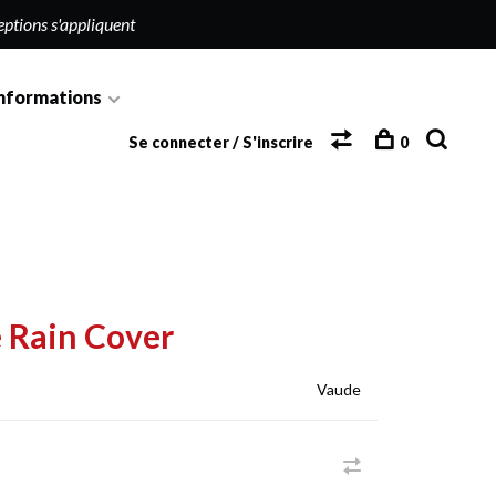
eptions s'appliquent
nformations
Se connecter / S'inscrire
0
 Rain Cover
Vaude