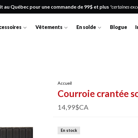
it au Québec pour une commande de 99$ et plus
*certaines exc
cessoires
Vêtements
En solde
Blogue
I
Accueil
Courroie crantée so
14,99$CA
En stock