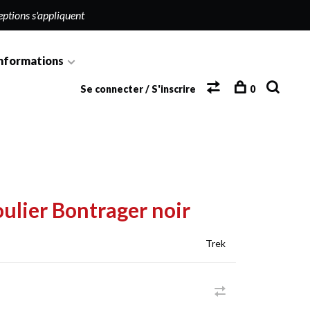
eptions s'appliquent
nformations
Se connecter / S'inscrire
0
ulier Bontrager noir
Trek