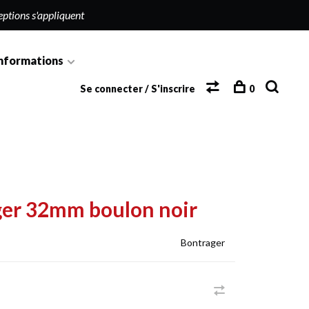
eptions s'appliquent
nformations
Se connecter / S'inscrire
0
ager 32mm boulon noir
Bontrager