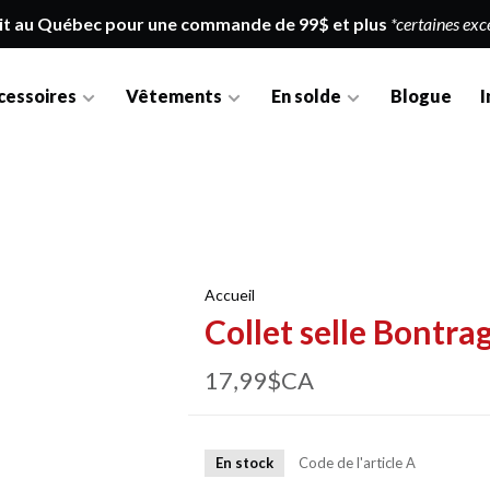
it au Québec pour une commande de 99$ et plus
*certaines exc
cessoires
Vêtements
En solde
Blogue
I
Accueil
Collet selle Bontr
17,99$CA
En stock
Code de l'article
A