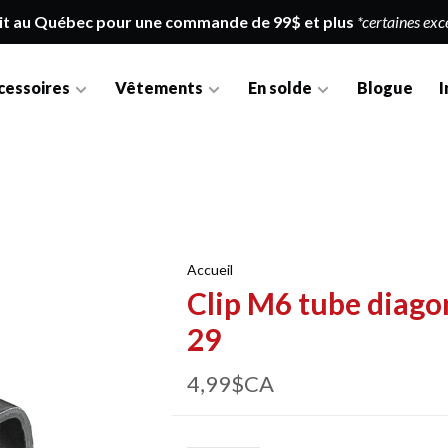
it au Québec pour une commande de 99$ et plus
*certaines exc
cessoires
Vêtements
En solde
Blogue
I
Accueil
Clip M6 tube diago
29
4,99$CA