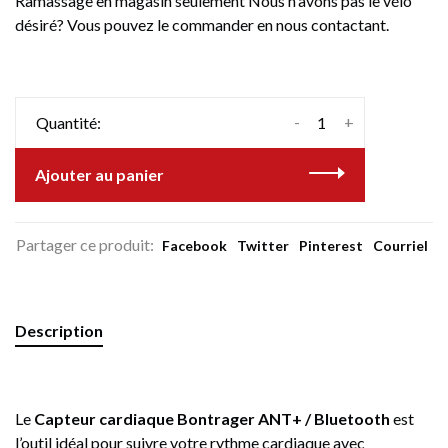
Ramassage en magasin seulement Nous n'avons pas le vélo
désiré? Vous pouvez le commander en nous contactant.
-
+
Quantité:
Ajouter au panier
Partager ce produit:
Facebook
Twitter
Pinterest
Courriel
Description
Le
Capteur cardiaque Bontrager ANT+ / Bluetooth
est
l’outil idéal pour suivre votre rythme cardiaque avec