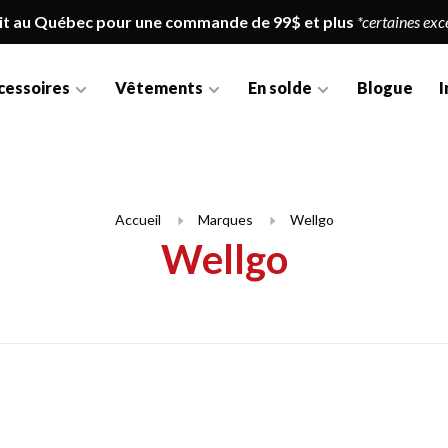
it au Québec pour une commande de 99$ et plus
*certaines exc
cessoires
Vêtements
En solde
Blogue
I
Accueil
Marques
Wellgo
Wellgo