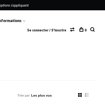
eptions s'appliquent
nformations
Se connecter / S'inscrire
0
Trier par: