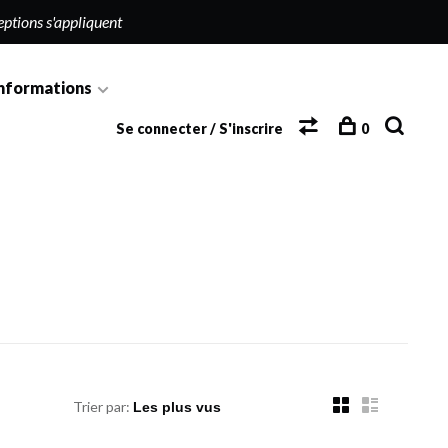
eptions s'appliquent
nformations
Se connecter / S'inscrire
0
Trier par: