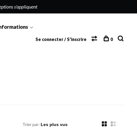
eptions s'appliquent
nformations
Se connecter / S'inscrire
0
Trier par: