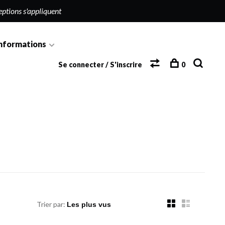
eptions s'appliquent
nformations
Se connecter / S'inscrire
0
Trier par: